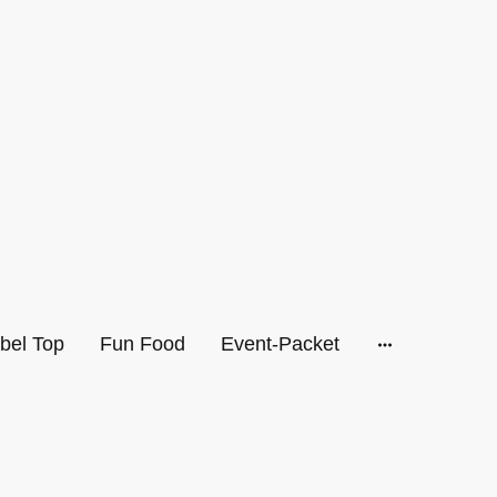
bel Top
Fun Food
Event-Packet