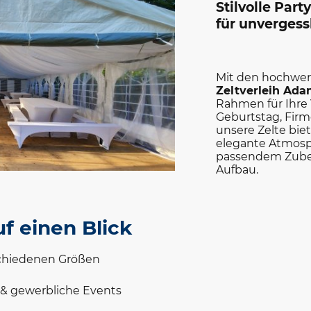
Stilvolle Part
für unvergess
Mit den hochwert
Zeltverleih Ad
Rahmen für Ihre 
Geburtstag, Firm
unsere Zelte bie
elegante Atmosp
passendem Zubeh
Aufbau.
f einen Blick
rschiedenen Größen
e & gewerbliche Events