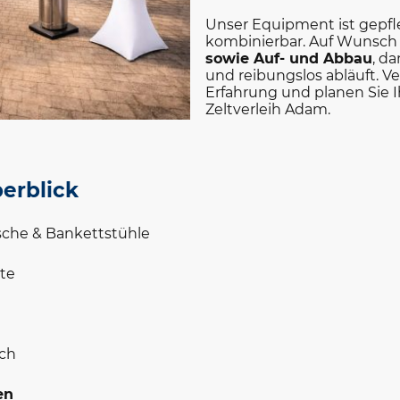
Unser Equipment ist gepfle
kombinierbar. Auf Wunsc
sowie Auf- und Abbau
, da
und reibungslos abläuft. Ve
Erfahrung und planen Sie I
Zeltverleih Adam.
erblick
ische & Bankettstühle
lte
sch
en