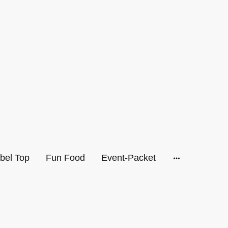
bel Top
Fun Food
Event-Packet